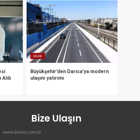
ÜLKE
esi
Büyükşehir’den Darıca’ya modern
ı Aldı
ulaşım yatırımı
Bize Ulaşın
www.biseo.com.tr