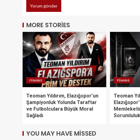
MORE STORIES
FINANS
FINANS
Teoman Yıldırım, Elazığspor’un
Teoman Yıl
Şampiyonluk Yolunda Taraftar
Elazığspor
ve Futbolculara Büyük Moral
Memleketin
Sağladı
Sorumluluk
YOU MAY HAVE MISSED