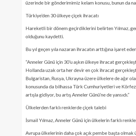
üzerinde bir gönderimimiz kelam konusu, bunun da nakd
Türkiye’den 30 ülkeye çiçek ihracatı
Hareketli bir dönem geçirdiklerini belirten Yılmaz, ge
olduğunu kaydetti.
Bu yıl geçen yıla nazaran ihracatın arttığına işaret eden
“Anneler Günü için 30’u aşkın ülkeye ihracat gerçekleşt
Hollanda uzak orta her devir en çok ihracat gerçekleşt
Bulgaristan, Rusya, Ukrayna üzere ülkelere de ağır ola
konusunda da bilhassa Türk Cumhuriyetleri ve Körfez ül
artışla gidiyor, bu artış Anneler Günü’ne de yansıdı.”
Ülkelerden farklı renklerde çiçek talebi
İsmail Yılmaz, Anneler Günü için ülkelerin farklı renkler
Avrupa ülkelerinin daha çok açık pembe başta olmak üz