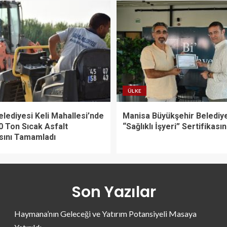
ÜLKE
Belediyesi Keli Mahallesi’nde
Manisa Büyükşehir Belediy
0 Ton Sıcak Asfalt
“Sağlıklı İşyeri” Sertifikasın
sını Tamamladı
Son Yazılar
Haymana’nın Geleceği ve Yatırım Potansiyeli Masaya