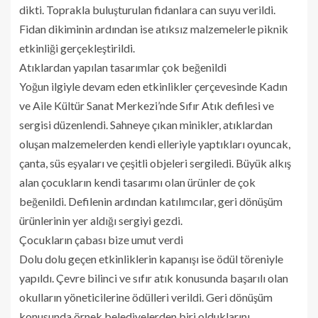
dikti. Toprakla buluşturulan fidanlara can suyu verildi.
Fidan dikiminin ardından ise atıksız malzemelerle piknik
etkinliği gerçekleştirildi.
Atıklardan yapılan tasarımlar çok beğenildi
Yoğun ilgiyle devam eden etkinlikler çerçevesinde Kadın
ve Aile Kültür Sanat Merkezi’nde Sıfır Atık defilesi ve
sergisi düzenlendi. Sahneye çıkan minikler, atıklardan
oluşan malzemelerden kendi elleriyle yaptıkları oyuncak,
çanta, süs eşyaları ve çeşitli objeleri sergiledi. Büyük alkış
alan çocukların kendi tasarımı olan ürünler de çok
beğenildi. Defilenin ardından katılımcılar, geri dönüşüm
ürünlerinin yer aldığı sergiyi gezdi.
Çocukların çabası bize umut verdi
Dolu dolu geçen etkinliklerin kapanışı ise ödül töreniyle
yapıldı. Çevre bilinci ve sıfır atık konusunda başarılı olan
okulların yöneticilerine ödülleri verildi. Geri dönüşüm
konusunda örnek belediyelerden biri olduklarını