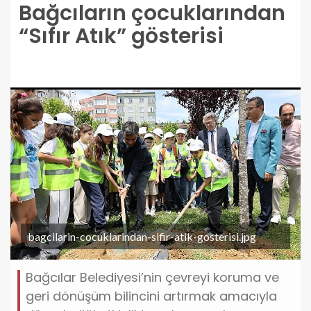
Bağcıların çocuklarından
“Sıfır Atık” gösterisi
bagcilarin-cocuklarindan-sifir-atik-gosterisi.jpg
Bağcılar Belediyesi’nin çevreyi koruma ve
geri dönüşüm bilincini artırmak amacıyla