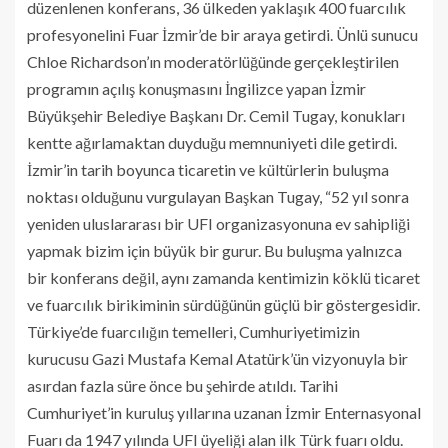
düzenlenen konferans, 36 ülkeden yaklaşık 400 fuarcılık
profesyonelini Fuar İzmir’de bir araya getirdi. Ünlü sunucu
Chloe Richardson’ın moderatörlüğünde gerçekleştirilen
programın açılış konuşmasını İngilizce yapan İzmir
Büyükşehir Belediye Başkanı Dr. Cemil Tugay, konukları
kentte ağırlamaktan duyduğu memnuniyeti dile getirdi.
İzmir’in tarih boyunca ticaretin ve kültürlerin buluşma
noktası olduğunu vurgulayan Başkan Tugay, “52 yıl sonra
yeniden uluslararası bir UFI organizasyonuna ev sahipliği
yapmak bizim için büyük bir gurur. Bu buluşma yalnızca
bir konferans değil, aynı zamanda kentimizin köklü ticaret
ve fuarcılık birikiminin sürdüğünün güçlü bir göstergesidir.
Türkiye’de fuarcılığın temelleri, Cumhuriyetimizin
kurucusu Gazi Mustafa Kemal Atatürk’ün vizyonuyla bir
asırdan fazla süre önce bu şehirde atıldı. Tarihi
Cumhuriyet’in kuruluş yıllarına uzanan İzmir Enternasyonal
Fuarı da 1947 yılında UFI üyeliği alan ilk Türk fuarı oldu.