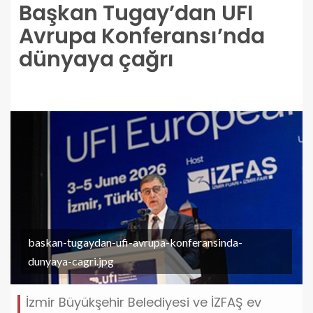
Başkan Tugay’dan UFI
Avrupa Konferansı’nda
dünyaya çağrı
baskan-tugaydan-ufi-avrupa-konferansinda-
dunyaya-cagri.jpg
İzmir Büyükşehir Belediyesi ve İZFAŞ ev