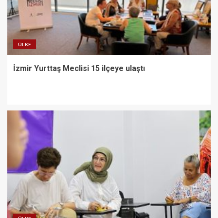
ÜLKE
İzmir Yurttaş Meclisi 15 ilçeye ulaştı