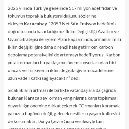
2025 yılında Türkiye genelinde 517 milyon adet fidan ve
tohumun toprakla buluşturulduğunu sözlerine
ekleyen
Karacabey
, “2053 Net Sıfır Emisyon hedefimiz
doğrultusunda hazırladığımız İklim Değişikliği Azaltım ve
Uyum Stratejisi ile Eylem Planı kapsamında, ormanlarımızı
iklim değişikliğine daha dirençli hale getirirken karbon
depolama potansiyelini de artırmayı hedefliyoruz. Karbon
yutak ormanları bu yaklaşımın önemli unsurlarından biri
olacak ve Türkiye’nin iklim değişikliğiyle mücadelesine
uzun vadeli katkı sağlayacaktır” dedi.
Sıcaklıkların artması ile birlikte vatandaşlara da çağrıda
bulunan
Karacabey
, orman yangınlarına karşı toplumsal
duyarlılığın önemine dikkat çekerek, “Ormanları korumak
yalnızca bugünün değil, gelecek nesillerin yaşam kalitesini
de korumaktır. Dünya Çevre Günü vesilesiyle tüm
vatandaşlarımızı doğamıza ve ormanlarımıza sahip