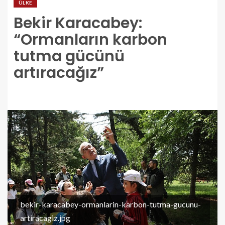
ÜLKE
Bekir Karacabey:
“Ormanların karbon
tutma gücünü
artıracağız”
bekir-karacabey-ormanlarin-karbon-tutma-gucunu-
artiracagiz.jpg