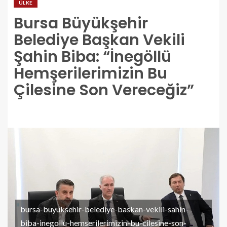
ÜLKE
Bursa Büyükşehir
Belediye Başkan Vekili
Şahin Biba: “İnegöllü
Hemşerilerimizin Bu
Çilesine Son Vereceğiz”
bursa-buyuksehir-belediye-baskan-vekili-sahin-
biba-inegollu-hemserilerimizin-bu-cilesine-son-