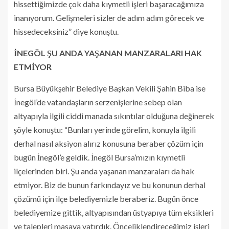
hissettiğimizde çok daha kıymetli işleri başaracağımıza
inanıyorum. Gelişmeleri sizler de adım adım görecek ve
hissedeceksiniz” diye konuştu.
İNEGÖL ŞU ANDA YAŞANAN MANZARALARI HAK
ETMİYOR
Bursa Büyükşehir Belediye Başkan Vekili Şahin Biba ise
İnegöl’de vatandaşların serzenişlerine sebep olan
altyapıyla ilgili ciddi manada sıkıntılar olduğuna değinerek
şöyle konuştu: “Bunları yerinde görelim, konuyla ilgili
derhal nasıl aksiyon alırız konusuna beraber çözüm için
bugün İnegöl’e geldik. İnegöl Bursa’mızın kıymetli
ilçelerinden biri. Şu anda yaşanan manzaraları da hak
etmiyor. Biz de bunun farkındayız ve bu konunun derhal
çözümü için ilçe belediyemizle beraberiz. Bugün önce
belediyemize gittik, altyapısından üstyapıya tüm eksikleri
ve talepleri masaya yatırdık. Önceliklendireceğimiz işleri