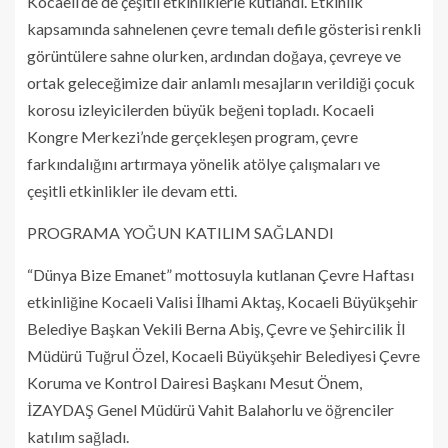
Kocaeli’de de çeşitli etkinliklerle kutlandı. Etkinlik
kapsamında sahnelenen çevre temalı defile gösterisi renkli
görüntülere sahne olurken, ardından doğaya, çevreye ve
ortak geleceğimize dair anlamlı mesajların verildiği çocuk
korosu izleyicilerden büyük beğeni topladı. Kocaeli
Kongre Merkezi’nde gerçekleşen program, çevre
farkındalığını artırmaya yönelik atölye çalışmaları ve
çeşitli etkinlikler ile devam etti.
PROGRAMA YOĞUN KATILIM SAĞLANDI
“Dünya Bize Emanet” mottosuyla kutlanan Çevre Haftası
etkinliğine Kocaeli Valisi İlhami Aktaş, Kocaeli Büyükşehir
Belediye Başkan Vekili Berna Abiş, Çevre ve Şehircilik İl
Müdürü Tuğrul Özel, Kocaeli Büyükşehir Belediyesi Çevre
Koruma ve Kontrol Dairesi Başkanı Mesut Önem,
İZAYDAŞ Genel Müdürü Vahit Balahorlu ve öğrenciler
katılım sağladı.