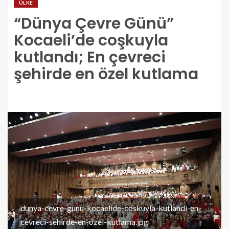
ÜLKE
“Dünya Çevre Günü”
Kocaeli’de coşkuyla
kutlandı; En çevreci
şehirde en özel kutlama
dunya-cevre-gunu-kocaelide-coskuyla-kutlandi-en-
cevreci-sehirde-en-ozel-kutlama.jpg