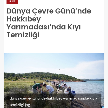
ÜLKE
Dünya Çevre Günü’nde
Hakkıbey
Yarımadası’nda Kıyı
Temizliği
dunya-cevre-gununde-hakkibey-yarimadasinda-kiyi-
temizligi.jpg