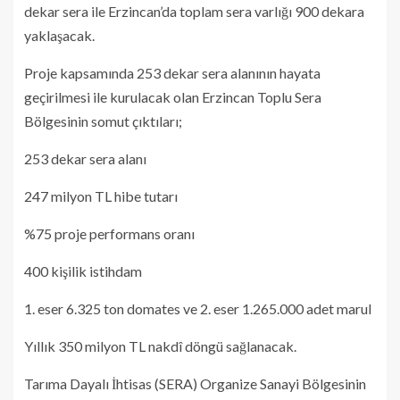
dekar sera ile Erzincan’da toplam sera varlığı 900 dekara
yaklaşacak.
Proje kapsamında 253 dekar sera alanının hayata
geçirilmesi ile kurulacak olan Erzincan Toplu Sera
Bölgesinin somut çıktıları;
253 dekar sera alanı
247 milyon TL hibe tutarı
%75 proje performans oranı
400 kişilik istihdam
1. eser 6.325 ton domates ve 2. eser 1.265.000 adet marul
Yıllık 350 milyon TL nakdî döngü sağlanacak.
Tarıma Dayalı İhtisas (SERA) Organize Sanayi Bölgesinin