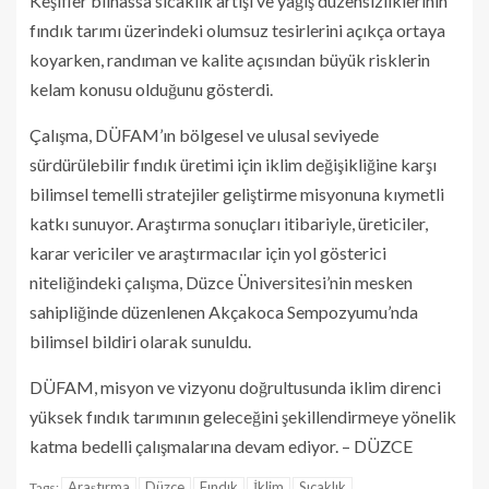
Keşifler bilhassa sıcaklık artışı ve yağış düzensizliklerinin
fındık tarımı üzerindeki olumsuz tesirlerini açıkça ortaya
koyarken, randıman ve kalite açısından büyük risklerin
kelam konusu olduğunu gösterdi.
Çalışma, DÜFAM’ın bölgesel ve ulusal seviyede
sürdürülebilir fındık üretimi için iklim değişikliğine karşı
bilimsel temelli stratejiler geliştirme misyonuna kıymetli
katkı sunuyor. Araştırma sonuçları itibariyle, üreticiler,
karar vericiler ve araştırmacılar için yol gösterici
niteliğindeki çalışma, Düzce Üniversitesi’nin mesken
sahipliğinde düzenlenen Akçakoca Sempozyumu’nda
bilimsel bildiri olarak sunuldu.
DÜFAM, misyon ve vizyonu doğrultusunda iklim direnci
yüksek fındık tarımının geleceğini şekillendirmeye yönelik
katma bedelli çalışmalarına devam ediyor. – DÜZCE
Araştırma
Düzce
Fındık
İklim
Sıcaklık
Tags: