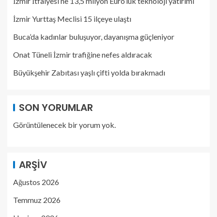
İzmir İtfaiyesi’ne 13,5 milyon Euro’luk teknoloji yatırımı
İzmir Yurttaş Meclisi 15 ilçeye ulaştı
Buca’da kadınlar buluşuyor, dayanışma güçleniyor
Onat Tüneli İzmir trafiğine nefes aldıracak
Büyükşehir Zabıtası yaşlı çifti yolda bırakmadı
SON YORUMLAR
Görüntülenecek bir yorum yok.
ARŞIV
Ağustos 2026
Temmuz 2026