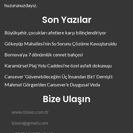
huzurunuzdayız.
Son Yazılar
Büyükşehir, çocukları afetlere karşı bilinçlendiriyor
Gökeyüp Mahallesi’nin Su Sorunu Çözüme Kavuşturuldu
Bornova’ya 7 dönümlük cennet bahçesi
Karamürsel Plaj Yolu Caddesi’ne özel asfalt dokunuşu
Cansever ‘Güvenebileceğim Üç İnsandan Biri’ Demişti:
Mahmut Görgen’den Cansever’e Duygusal Veda
Bize Ulaşın
www.biseo.com.tr
biseo@gmail.com