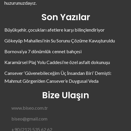
huzurunuzdayız.
Son Yazılar
Büyükşehir, çocukları afetlere karşı bilinçlendiriyor
Gökeyüp Mahallesi’nin Su Sorunu Çözüme Kavuşturuldu
Bornova’ya 7 dönümlük cennet bahçesi
Karamürsel Plaj Yolu Caddesi’ne özel asfalt dokunuşu
Cansever ‘Güvenebileceğim Üç İnsandan Biri’ Demişti:
Mahmut Görgen’den Cansever’e Duygusal Veda
Bize Ulaşın
www.biseo.com.tr
biseo@gmail.com
+90 (212) 535 62 62