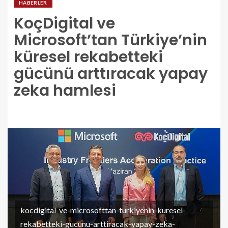
HABERLER
KoçDigital ve
Microsoft’tan Türkiye’nin
küresel rekabetteki
gücünü arttıracak yapay
zeka hamlesi
kocdigital-ve-microsofttan-turkiyenin-kuresel-
rekabetteki-gucunu-arttiracak-yapay-zeka-