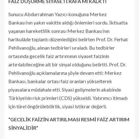
FAİZ DÜŞÜRME SİYASETİ RAFA MI KALKTI
Sunucu Abdurrahman Yazıcı konuğuna Merkez
Bankası’nın yakın vakitte aldığı önlemleri sordu. İktisatta
yaşanan hareketlilik sonrası Merkez Bankası’nın
harikulâde toplantı düzenlediğini belirten Prof. Dr. Ferhat
Pehlivanoğlu, alınan tedbirleri sıraladı. Bu tedbirler
ortasında gecelik faiz artırımının siyaset faizinin
artırılabileceğine ait bir sinyal olduğunu belirtti. Prof. Dr.
Pehlivanoğlu açıklamalarına şöyle devam etti: Merkez
Bankası, bankalar ortası faiz oranları yükselterek
piyasalara müdahale etti. Siyasi gelişmelerin akabinde
Türkiye’nin risk primleri (CDS) yükseldi. Yatırımcı itimadı
için türel öngörülebilirlik, siyasi istikrar değerli.
“GECELİK FAİZİN ARTIRILMASI RESMİ FAİZ ARTIRIM
SİNYALİDİR”