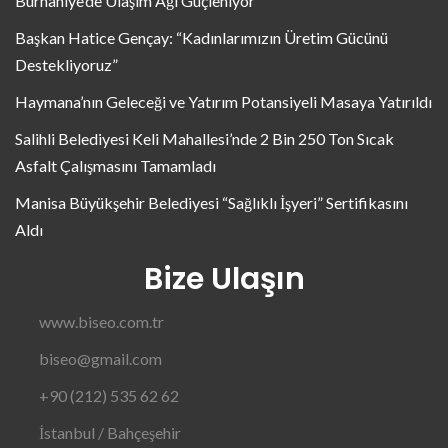
Burhaniye’de Ulaşım Ağı Güçleniyor
Başkan Hatice Gençay: “Kadınlarımızın Üretim Gücünü
Destekliyoruz”
Haymana’nın Geleceği ve Yatırım Potansiyeli Masaya Yatırıldı
Salihli Belediyesi Keli Mahallesi’nde 2 Bin 250 Ton Sıcak
Asfalt Çalışmasını Tamamladı
Manisa Büyükşehir Belediyesi “Sağlıklı İşyeri” Sertifikasını
Aldı
Bize Ulaşın
www.biseo.com.tr
biseo@gmail.com
+90 (212) 535 62 62
İstanbul / Bahçeşehir