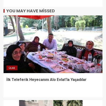
YOU MAY HAVE MISSED
ÜLKE
İlk Teleferik Heyecanını Alo Evlat’la Yaşadılar