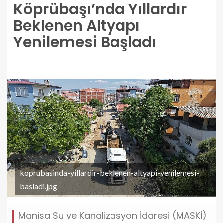
Köprübaşı’nda Yıllardır
Beklenen Altyapı
Yenilemesi Başladı
koprubasinda-yillardir-beklenen-altyapi-yenilemesi-
basladi.jpg
Manisa Su ve Kanalizasyon İdaresi (MASKİ)