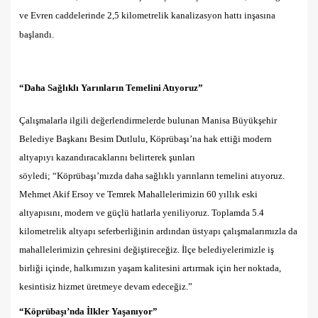
ve Evren caddelerinde 2,5 kilometrelik kanalizasyon hattı inşasına
başlandı.
“Daha Sağlıklı Yarınların Temelini Atıyoruz”
Çalışmalarla ilgili değerlendirmelerde bulunan Manisa Büyükşehir
Belediye Başkanı Besim Dutlulu, Köprübaşı’na hak ettiği modern
altyapıyı kazandıracaklarını belirterek şunları
söyledi;
“
Köprübaşı’mızda daha sağlıklı yarınların temelini atıyoruz.
Mehmet Akif Ersoy ve Temrek Mahallelerimizin 60 yıllık eski
altyapısını, modern ve güçlü hatlarla yeniliyoruz. Toplamda 5.4
kilometrelik altyapı seferberliğinin ardından üstyapı çalışmalarımızla da
mahallelerimizin çehresini değiştireceğiz. İlçe belediyelerimizle iş
birliği içinde, halkımızın yaşam kalitesini artırmak için her noktada,
kesintisiz hizmet üretmeye devam edeceğiz.”
“Köprübaşı’nda İlkler Yaşanıyor”