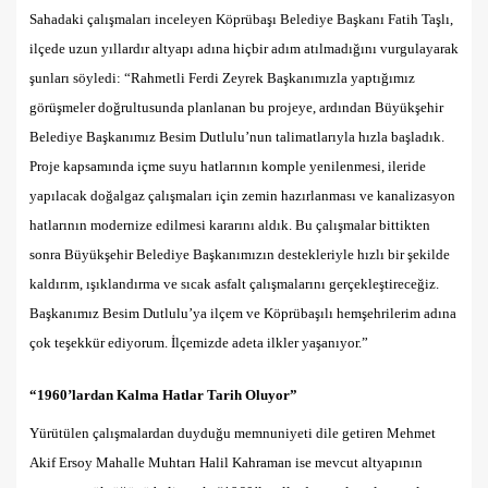
Sahadaki çalışmaları inceleyen Köprübaşı Belediye Başkanı Fatih Taşlı,
ilçede uzun yıllardır altyapı adına hiçbir adım atılmadığını vurgulayarak
şunları söyledi: “Rahmetli Ferdi Zeyrek Başkanımızla yaptığımız
görüşmeler doğrultusunda planlanan bu projeye, ardından Büyükşehir
Belediye Başkanımız Besim Dutlulu’nun talimatlarıyla hızla başladık.
Proje kapsamında içme suyu hatlarının komple yenilenmesi, ileride
yapılacak doğalgaz çalışmaları için zemin hazırlanması ve kanalizasyon
hatlarının modernize edilmesi kararını aldık. Bu çalışmalar bittikten
sonra Büyükşehir Belediye Başkanımızın destekleriyle hızlı bir şekilde
kaldırım, ışıklandırma ve sıcak asfalt çalışmalarını gerçekleştireceğiz.
Başkanımız Besim Dutlulu’ya ilçem ve Köprübaşılı hemşehrilerim adına
çok teşekkür ediyorum. İlçemizde adeta ilkler yaşanıyor.”
“1960’lardan Kalma Hatlar Tarih Oluyor”
​Yürütülen çalışmalardan duyduğu memnuniyeti dile getiren Mehmet
Akif Ersoy Mahalle Muhtarı Halil Kahraman ise mevcut altyapının