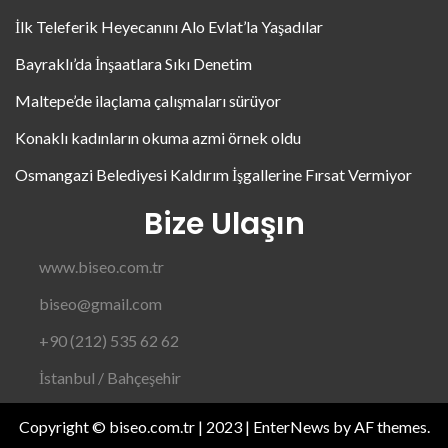
İlk Teleferik Heyecanını Alo Evlat’la Yaşadılar
Bayraklı’da İnşaatlara Sıkı Denetim
Maltepe’de ilaçlama çalışmaları sürüyor
Konaklı kadınların okuma azmi örnek oldu
Osmangazi Belediyesi Kaldırım İşgallerine Fırsat Vermiyor
Bize Ulaşın
www.biseo.com.tr
biseo@gmail.com
+90 (212) 535 62 62
İstanbul / Bahçeşehir
Copyright © biseo.com.tr | 2023
|
EnterNews
by AF themes.