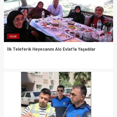
ÜLKE
İlk Teleferik Heyecanını Alo Evlat’la Yaşadılar