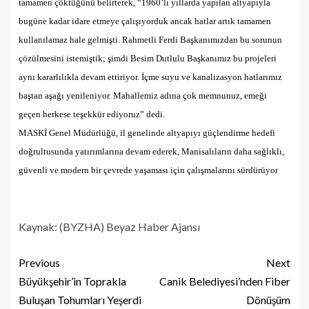
tamamen çöktüğünü belirterek, “1960’lı yıllarda yapılan altyapıyla
bugüne kadar idare etmeye çalışıyorduk ancak hatlar artık tamamen
kullanılamaz hale gelmişti. Rahmetli Ferdi Başkanımızdan bu sorunun
çözülmesini istemiştik; şimdi Besim Dutlulu Başkanımız bu projeleri
aynı kararlılıkla devam ettiriyor. İçme suyu ve kanalizasyon hatlarımız
baştan aşağı yenileniyor. Mahallemiz adına çok memnunuz, emeği
geçen herkese teşekkür ediyoruz” dedi.
​MASKİ Genel Müdürlüğü, il genelinde altyapıyı güçlendirme hedefi
doğrultusunda yatırımlarına devam ederek, Manisalıların daha sağlıklı,
güvenli ve modern bir çevrede yaşaması için çalışmalarını sürdürüyor
Kaynak: (BYZHA) Beyaz Haber Ajansı
Previous
Next
Büyükşehir’in Toprakla
Canik Belediyesi’nden Fiber
Buluşan Tohumları Yeşerdi
Dönüşüm