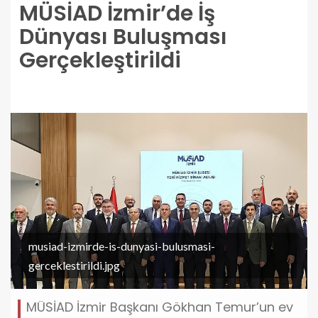
MÜSİAD İzmir’de İş
Dünyası Buluşması
Gerçekleştirildi
musiad-izmirde-is-dunyasi-bulusmasi-
gerceklestirildi.jpg
MÜSİAD İzmir Başkanı Gökhan Temur’un ev