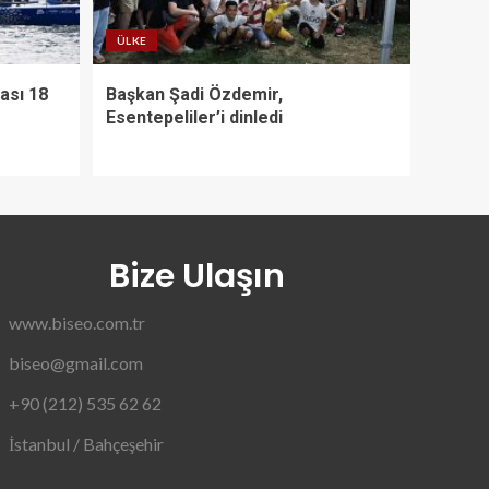
ÜLKE
ası 18
Başkan Şadi Özdemir,
Esentepeliler’i dinledi
Bize Ulaşın
www.biseo.com.tr
biseo@gmail.com
+90 (212) 535 62 62
İstanbul / Bahçeşehir