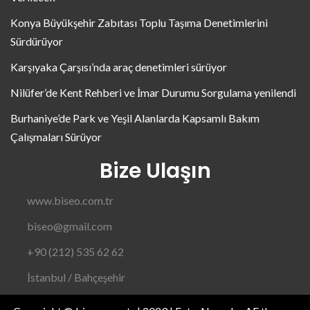
Konya Büyükşehir Zabıtası Toplu Taşıma Denetimlerini
Sürdürüyor
Karşıyaka Çarşısı’nda araç denetimleri sürüyor
Nilüfer’de Kent Rehberi ve İmar Durumu Sorgulama yenilendi
Burhaniye’de Park ve Yeşil Alanlarda Kapsamlı Bakım
Çalışmaları Sürüyor
Bize Ulaşın
www.biseo.com.tr
biseo@gmail.com
+90 (212) 535 62 62
İstanbul / Bahçeşehir