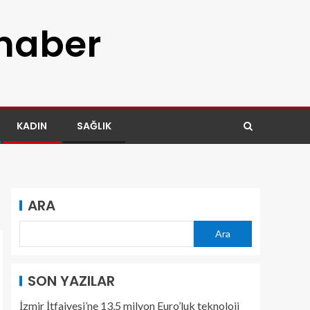
 haber
KADIN
SAĞLIK
ARA
Ara
SON YAZILAR
İzmir İtfaiyesi’ne 13,5 milyon Euro’luk teknoloji