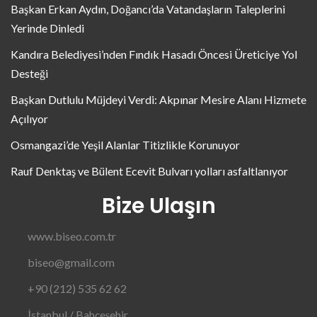
Başkan Erkan Aydın, Doğancı’da Vatandaşların Taleplerini
Yerinde Dinledi
Kandıra Belediyesi’nden Fındık Hasadı Öncesi Üreticiye Yol
Desteği
Başkan Dutlulu Müjdeyi Verdi: Akpınar Mesire Alanı Hizmete
Açılıyor
Osmangazi’de Yeşil Alanlar Titizlikle Korunuyor
Rauf Denktaş ve Bülent Ecevit Bulvarı yolları asfaltlanıyor
Bize Ulaşın
www.biseo.com.tr
biseo@gmail.com
+90 (212) 535 62 62
İstanbul / Bahçeşehir