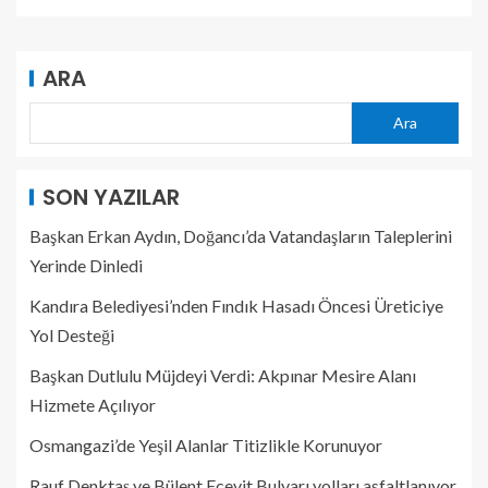
ARA
Ara
SON YAZILAR
Başkan Erkan Aydın, Doğancı’da Vatandaşların Taleplerini
Yerinde Dinledi
Kandıra Belediyesi’nden Fındık Hasadı Öncesi Üreticiye
Yol Desteği
Başkan Dutlulu Müjdeyi Verdi: Akpınar Mesire Alanı
Hizmete Açılıyor
Osmangazi’de Yeşil Alanlar Titizlikle Korunuyor
Rauf Denktaş ve Bülent Ecevit Bulvarı yolları asfaltlanıyor