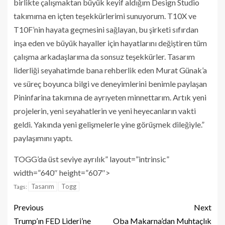
birlikte çalışmaktan büyük keyif aldığım Design Studio
takımıma en içten teşekkürlerimi sunuyorum. T10X ve
T10F’nin hayata geçmesini sağlayan, bu şirketi sıfırdan
inşa eden ve büyük hayaller için hayatlarını değiştiren tüm
çalışma arkadaşlarıma da sonsuz teşekkürler. Tasarım
liderliği seyahatimde bana rehberlik eden Murat Günak’a
ve süreç boyunca bilgi ve deneyimlerini benimle paylaşan
Pininfarina takımına de ayrıyeten minnettarım. Artık yeni
projelerin, yeni seyahatlerin ve yeni heyecanların vakti
geldi. Yakında yeni gelişmelerle yine görüşmek dileğiyle.”
paylaşımını yaptı.
TOGG’da üst seviye ayrılık” layout=”intrinsic”
width=”640″ height=”607″>
Tasarım
Togg
Tags:
Previous
Next
Trump’ın FED Lideri’ne
Oba Makarna’dan Muhtaçlık