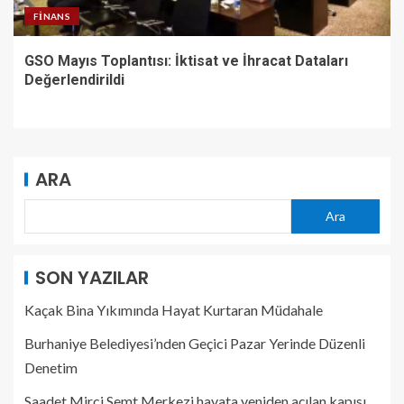
FINANS
GSO Mayıs Toplantısı: İktisat ve İhracat Dataları
Değerlendirildi
ARA
Ara
SON YAZILAR
Kaçak Bina Yıkımında Hayat Kurtaran Müdahale
Burhaniye Belediyesi’nden Geçici Pazar Yerinde Düzenli
Denetim
Saadet Mirci Semt Merkezi hayata yeniden açılan kapısı