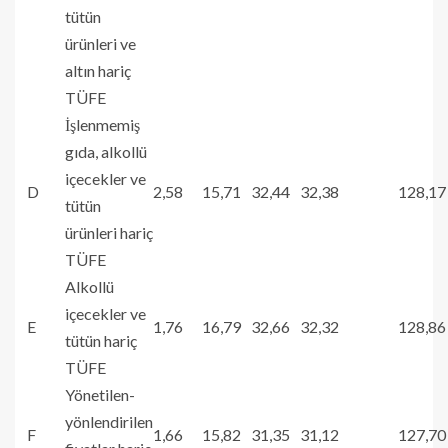
tütün
ürünleri ve
altın hariç
TÜFE
İşlenmemiş
gıda, alkollü
içecekler ve
D
2,58
15,71
32,44
32,38
128,17
tütün
ürünleri hariç
TÜFE
Alkollü
içecekler ve
E
1,76
16,79
32,66
32,32
128,86
tütün hariç
TÜFE
Yönetilen-
yönlendirilen
F
1,66
15,82
31,35
31,12
127,70