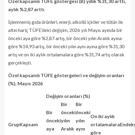
Özel kapsamlı TÜFE göstergesi (B) yıllık %31,30 arttı,
aylık %2,87 arttı
İşlenmemiş gıda ürünleri, enerji, alkollü içkiler ve tütün ile
altın hariç TÜFE’deki değişim, 2026 yılı Mayıs ayında bir
önceki aya göre %2,87 artış, bir önceki yılın Aralık ayına
göre %14,93 artış, bir önceki yılın aynı ayına göre %31,30
artış ve on iki aylık ortalamalara göre %31,74 artış olarak
gerçekleşti.
Özel kapsamlı TÜFE göstergeleri ve değişim oranları
(%), Mayıs 2026
Değişim oranları (%)
Bir
Bir
Bir
önceki
önceki
On iki aylık
önceki
yılın
yılın
Grup
Kapsam
ortalamalara
Endek
aya
Aralık
aynı
göre