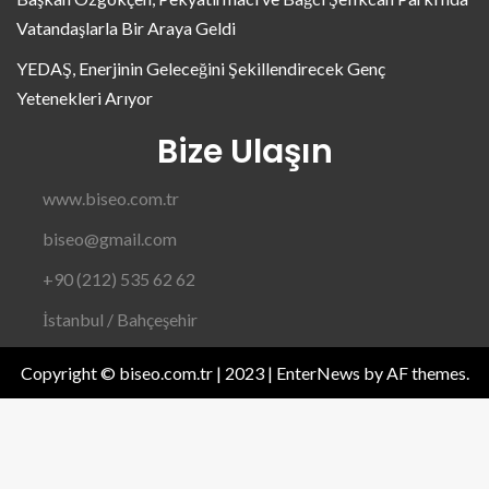
Vatandaşlarla Bir Araya Geldi
YEDAŞ, Enerjinin Geleceğini Şekillendirecek Genç
Yetenekleri Arıyor
Bize Ulaşın
www.biseo.com.tr
biseo@gmail.com
+90 (212) 535 62 62
İstanbul / Bahçeşehir
Copyright © biseo.com.tr | 2023
|
EnterNews
by AF themes.