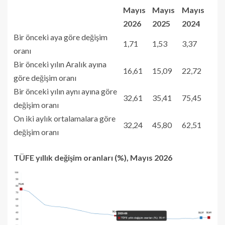
Mayıs
Mayıs
Mayıs
2026
2025
2024
Bir önceki aya göre değişim
1,71
1,53
3,37
oranı
Bir önceki yılın Aralık ayına
16,61
15,09
22,72
göre değişim oranı
Bir önceki yılın aynı ayına göre
32,61
35,41
75,45
değişim oranı
On iki aylık ortalamalara göre
32,24
45,80
62,51
değişim oranı
TÜFE yıllık değişim oranları (%), Mayıs 2026