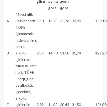
göre
ayına
ayına
göre
göre
Mevsimlik
A
ürünler hariç
1,63
16,28
33,76
33,90
129,10
TÜFE
İşlenmemiş
gıda ürünleri,
enerji,
B
alkollü
2,87
14,93
31,30
31,74
127,29
içkiler ve
tütün ile altın
hariç TÜFE
Enerji, gıda
ve alkolsüz
içecekler,
alkollü
C
içkiler ile
2,92
14,88
30,44
31,50
126,80