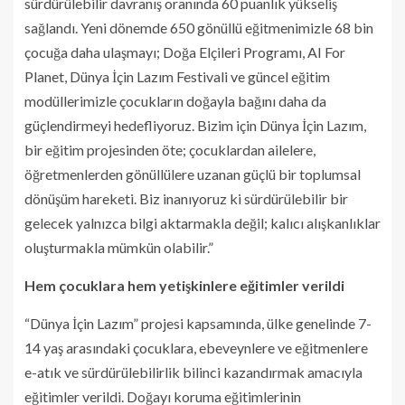
sürdürülebilir davranış oranında 60 puanlık yükseliş
sağlandı. Yeni dönemde 650 gönüllü eğitmenimizle 68 bin
çocuğa daha ulaşmayı; Doğa Elçileri Programı, AI For
Planet, Dünya İçin Lazım Festivali ve güncel eğitim
modüllerimizle çocukların doğayla bağını daha da
güçlendirmeyi hedefliyoruz. Bizim için Dünya İçin Lazım,
bir eğitim projesinden öte; çocuklardan ailelere,
öğretmenlerden gönüllülere uzanan güçlü bir toplumsal
dönüşüm hareketi. Biz inanıyoruz ki sürdürülebilir bir
gelecek yalnızca bilgi aktarmakla değil; kalıcı alışkanlıklar
oluşturmakla mümkün olabilir.”
Hem çocuklara hem yetişkinlere eğitimler verildi
“Dünya İçin Lazım” projesi kapsamında, ülke genelinde 7-
14 yaş arasındaki çocuklara, ebeveynlere ve eğitmenlere
e-atık ve sürdürülebilirlik bilinci kazandırmak amacıyla
eğitimler verildi. Doğayı koruma eğitimlerinin