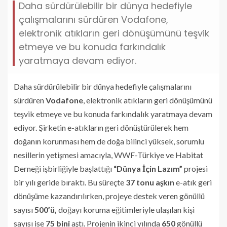
Daha sürdürülebilir bir dünya hedefiyle
çalışmalarını sürdüren Vodafone,
elektronik atıkların geri dönüşümünü teşvik
etmeye ve bu konuda farkındalık
yaratmaya devam ediyor.
Daha sürdürülebilir bir dünya hedefiyle çalışmalarını
sürdüren
Vodafone
, elektronik atıkların geri dönüşümünü
teşvik etmeye ve bu konuda farkındalık yaratmaya devam
ediyor. Şirketin e-atıkların geri dönüştürülerek hem
doğanın korunması hem de doğa bilinci yüksek, sorumlu
nesillerin yetişmesi amacıyla, WWF-Türkiye ve Habit
at
Derneği işbirliğiyle başlattığı
“Dünya İçin Lazım”
projesi
bir yılı geride bıraktı. Bu süreçte
37 tonu
aşkın
e-atık geri
dönüşüme kazandırılırken, projeye destek veren gönüllü
sayısı
500’ü,
doğayı koruma eğitimleriyle ulaşılan kişi
sayısı ise
75 bini
aştı. Projenin ikinci yılında
650
gönüllü