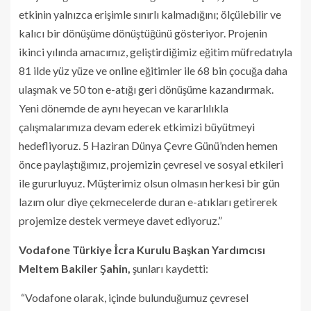
etkinin yalnızca erişimle sınırlı kalmadığını; ölçülebilir ve
kalıcı bir dönüşüme dönüştüğünü gösteriyor. Projenin
ikinci yılında amacımız, geliştirdiğimiz eğitim müfredatıyla
81 ilde yüz yüze ve online eğitimler ile 68 bin çocuğa daha
ulaşmak ve 50 ton e-atığı geri dönüşüme kazandırmak.
Yeni dönemde de aynı heyecan ve kararlılıkla
çalışmalarımıza devam ederek etkimizi büyütmeyi
hedefliyoruz. 5 Haziran Dünya Çevre Günü’nden hemen
önce paylaştığımız, projemizin çevresel ve sosyal etkileri
ile gururluyuz. Müşterimiz olsun olmasın herkesi bir gün
lazım olur diye çekmecelerde duran e-atıkları getirerek
projemize destek vermeye davet ediyoruz.”
Vodafone Türkiye İcra Kurulu Başkan Yardımcısı
Meltem Bakiler Şahin,
şunları kaydetti:
“Vodafone olarak, içinde bulunduğumuz çevresel