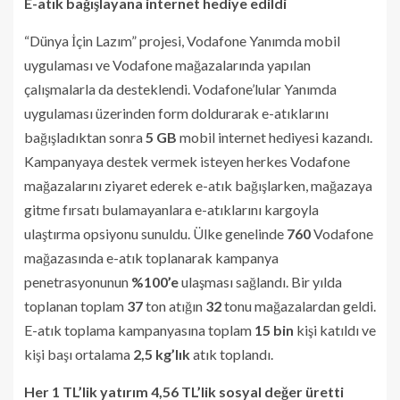
E-atık bağışlayana internet hediye edildi
“Dünya İçin Lazım” projesi, Vodafone Yanımda mobil
uygulaması ve Vodafone mağazalarında yapılan
çalışmalarla da desteklendi. Vodafone’lular Yanımda
uygulaması üzerinden form doldurarak e-atıklarını
bağışladıktan sonra
5 GB
mobil internet
hediyesi kazandı.
Kampanyaya destek vermek isteyen herkes Vodafone
mağazalarını ziyaret ederek e-atık bağışlarken, mağazaya
gitme fırsatı bulamayanlara e-atıklarını kargoyla
ulaştırma opsiyonu sunuldu. Ülke genelinde
760
Vodafone
mağazasında e-atık toplanarak kampanya
penetrasyonunun
%100’e
ulaşması sağlandı. Bir yılda
toplanan toplam
37
ton atığın
32
tonu mağazalardan geldi.
E-atık toplama kampanyasına toplam
15 bin
kişi katıldı ve
kişi başı ortalama
2,5 kg’lık
atık toplandı.
Her 1 TL’lik yatırım 4,56 TL’lik sosyal değer üretti