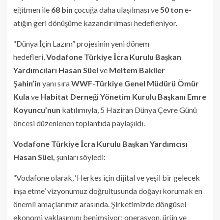
eğitmen ile
68 bin
çocuğa daha ulaşılması ve
50 ton
e-
atığın geri dönüşüme kazandırılması hedefleniyor.
“Dünya İçin Lazım” projesinin yeni dönem
hedefleri,
Vodafone Türkiye İcra Kurulu Başkan
Yardımcıları Hasan Süel
ve
Meltem Bakiler
Şahin’in
yanı sıra
WWF-Türkiye Genel Müdürü Ömür
Kula
ve
Habitat Derneği Yönetim Kurulu Başkanı Emre
Koyuncu’nun
katılımıyla, 5 Haziran Dünya Çevre Günü
öncesi düzenlenen toplantıda paylaşıldı.
Vodafone Türkiye İcra Kurulu Başkan Yardımcısı
Hasan Süel,
şunları söyledi:
“Vodafone olarak, ‘Herkes için dijital ve yeşil bir gelecek
inşa etme’ vizyonumuz doğrultusunda doğayı korumak en
önemli amaçlarımız arasında. Şirketimizde döngüsel
ekonomi yaklaşımını benimsiyor; operasyon, ürün ve