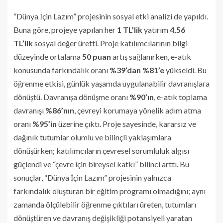
“Dünya İçin Lazım” projesinin sosyal etki analizi de yapıldı.
Buna göre, projeye yapılan her
1 TL’lik
yatırım
4,56
TL’lik
sosyal değer üretti. Proje katılımcılarının bilgi
düzeyinde ortalama
50 puan
artış sağlanırken, e-atık
konusunda farkındalık oranı
%39’dan %81’e
yükseldi. Bu
öğrenme etkisi, günlük yaşamda uygulanabilir davranışlara
dönüştü. Davranışa dönüşme oranı
%90’ın
, e-atık toplama
davranışı
%86’nın
, çevreyi korumaya yönelik adım atma
oranı
%95’in
üzerine çıktı. Proje sayesinde, kararsız ve
dağınık tutumlar olumlu ve bilinçli yaklaşımlara
dönüşürken; katılımcıların çevresel sorumluluk algısı
güçlendi ve “çevre için bireysel katkı” bilinci arttı. Bu
sonuçlar, “Dünya İçin Lazım” projesinin yalnızca
farkındalık oluşturan bir eğitim programı olmadığını; aynı
zamanda ölçülebilir öğrenme çıktıları üreten, tutumları
dönüştüren ve davranış değişikliği potansiyeli yaratan