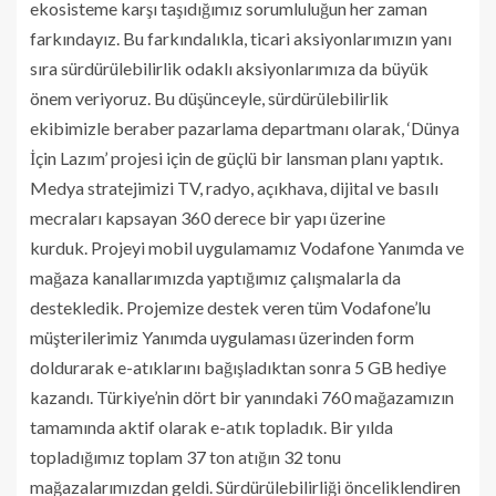
ekosisteme karşı taşıdığımız sorumluluğun her zaman
farkındayız. Bu farkındalıkla, ticari aksiyonlarımızın yanı
sıra sürdürülebilirlik odaklı aksiyonlarımıza da büyük
önem veriyoruz. Bu düşünceyle, sürdürülebilirlik
ekibimizle beraber pazarlama departmanı olarak, ‘Dünya
İçin Lazım’ projesi için de güçlü bir lansman planı yaptık.
Medya stratejimizi TV, radyo, açıkhava, dijital ve basılı
mecraları kapsayan 360 derece bir yapı üzerine
kurduk. Projeyi mobil uygulamamız Vodafone Yanımda ve
mağaza kanallarımızda yaptığımız çalışmalarla da
destekledik. Projemize destek veren tüm Vodafone’lu
müşterilerimiz Yanımda uygulaması üzerinden form
doldurarak e-atıklarını bağışladıktan sonra 5 GB hediye
kazandı. Türkiye’nin dört bir yanındaki 760 mağazamızın
tamamında aktif olarak e-atık topladık. Bir yılda
topladığımız toplam 37 ton atığın 32 tonu
mağazalarımızdan geldi. Sürdürülebilirliği önceliklendiren