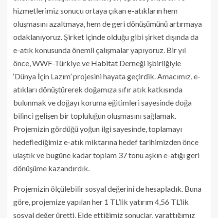
hizmetlerimiz sonucu ortaya çıkan e-atıkların hem
oluşmasını azaltmaya, hem de geri dönüşümünü artırmaya
odaklanıyoruz. Şirket içinde olduğu gibi şirket dışında da
e-atık konusunda önemli çalışmalar yapıyoruz. Bir yıl
önce, WWF-Türkiye ve Habitat Derneği işbirliğiyle
‘Dünya İçin Lazım’ projesini hayata geçirdik. Amacımız, e-
atıkları dönüştürerek doğamıza sıfır atık katkısında
bulunmak ve doğayı koruma eğitimleri sayesinde doğa
bilinci gelişen bir topluluğun oluşmasını sağlamak.
Projemizin gördüğü yoğun ilgi sayesinde, toplamayı
hedeflediğimiz e-atık miktarına hedef tarihimizden önce
ulaştık ve bugüne kadar toplam 37 tonu aşkın e-atığı geri
dönüşüme kazandırdık.
Projemizin ölçülebilir sosyal değerini de hesapladık. Buna
göre, projemize yapılan her 1 TL’lik yatırım 4,56 TL’lik
sosyal değer üretti. Elde ettiğimiz sonuçlar, yarattığımız