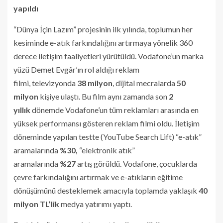
yapıldı
“Dünya İçin Lazım” projesinin ilk yılında, toplumun her
kesiminde e-atık farkındalığını artırmaya yönelik 360
derece iletişim faaliyetleri yürütüldü. Vodafone’un marka
yüzü Demet Evgâr’ın rol aldığı reklam
filmi, televizyonda
38 milyon
, dijital mecralarda
50
milyon
kişiye ulaştı. Bu film aynı zamanda son
2
yıllık
dönemde Vodafone’un tüm reklamları arasında en
yüksek performansı gösteren reklam filmi oldu. İletişim
döneminde yapılan testte (YouTube Search Lift) “e-atık”
aramalarında
%30,
“elektronik atık”
aramalarında
%27
artış görüldü. Vodafone, çocuklarda
çevre farkındalığını artırmak ve e-atıkların eğitime
dönüşümünü desteklemek amacıyla toplamda yaklaşık
40
milyon TL’lik
medya yatırımı yaptı.