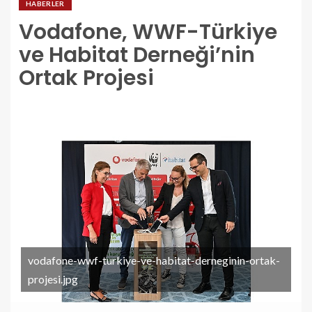
HABERLER
Vodafone, WWF-Türkiye
ve Habitat Derneği’nin
Ortak Projesi
vodafone-wwf-turkiye-ve-habitat-derneginin-ortak-
projesi.jpg