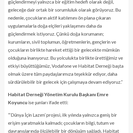
güçlendirmeyi yalnızca bir eğitim hedefi olarak değil,
geleceğe dair ortak bir sorumluluk olarak görüyoruz. Bu
nedenle, çocukların aktif katılımını ön plana çıkaran
uygulamalarla doğa elçileri yaklaşımını daha da
güçlendirmek istiyoruz. Çünkü doğa korumanın;
kurumların, sivil toplumun, öğretmenlerin, gençlerin ve
çocukların birlikte hareket ettiği bir gelecekte mümkün
olduğuna inanıyoruz. Bu yolculukta birlikte ürettiğimiz ve
etkiyi büyüttüğümüz, Vodafone ve Habitat Derneği başta
olmak üzere tüm paydaşlarımıza teşekkür ediyor, daha
sürdürülebilir bir gelecek için çalışmaya devam ediyoruz.”
Habitat Derneği Yönetim Kurulu Başkanı Emre
Koyuncu
ise şunları ifade etti:
“‘Dünya İçin Lazım’ projesi, ilk yılında yalnızca geniş bir
erişim yaratmakla kalmadı; çocukların bilgi, tutum ve
davranışlarında ölçülebilir bir dönüşüm sağladı. Habitat