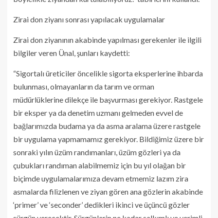
Zirai don ziyanı sonrası yapılacak uygulamalar
Zirai don ziyanının akabinde yapılması gerekenler ile ilgili
bilgiler veren Ünal, şunları kaydetti:
“Sigortalı üreticiler öncelikle sigorta eksperlerine ihbarda
bulunması, olmayanların da tarım ve orman
müdürlüklerine dilekçe ile başvurması gerekiyor. Rastgele
bir eksper ya da denetim uzmanı gelmeden evvel de
bağlarımızda budama ya da asma aralama üzere rastgele
bir uygulama yapmamamız gerekiyor. Bildiğimiz üzere bir
sonraki yılın üzüm randımanları, üzüm gözleri ya da
çubukları randıman alabilmemiz için bu yıl olağan bir
biçimde uygulamalarımıza devam etmemiz lazım zira
asmalarda filizlenen ve ziyan gören ana gözlerin akabinde
‘primer’ ve ‘seconder’ dedikleri ikinci ve üçüncü gözler
sürgün verecektir. Sürgünlerin ne kadar salkımlı ve verimli