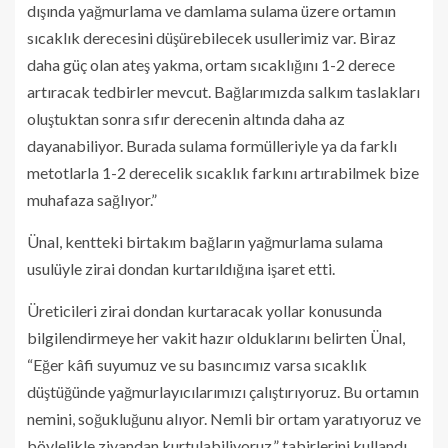
dışında yağmurlama ve damlama sulama üzere ortamın
sıcaklık derecesini düşürebilecek usullerimiz var. Biraz
daha güç olan ateş yakma, ortam sıcaklığını 1-2 derece
artıracak tedbirler mevcut. Bağlarımızda salkım taslakları
oluştuktan sonra sıfır derecenin altında daha az
dayanabiliyor. Burada sulama formülleriyle ya da farklı
metotlarla 1-2 derecelik sıcaklık farkını artırabilmek bize
muhafaza sağlıyor.”
Ünal, kentteki birtakım bağların yağmurlama sulama
usulüyle zirai dondan kurtarıldığına işaret etti.
Üreticileri zirai dondan kurtaracak yollar konusunda
bilgilendirmeye her vakit hazır olduklarını belirten Ünal,
“Eğer kâfi suyumuz ve su basıncımız varsa sıcaklık
düştüğünde yağmurlayıcılarımızı çalıştırıyoruz. Bu ortamın
nemini, soğukluğunu alıyor. Nemli bir ortam yaratıyoruz ve
böylelikle ziyandan kurtulabiliyoruz.” tabirlerini kullandı.