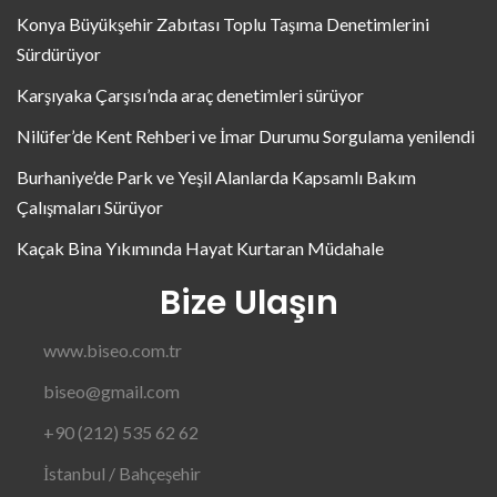
Konya Büyükşehir Zabıtası Toplu Taşıma Denetimlerini
Sürdürüyor
Karşıyaka Çarşısı’nda araç denetimleri sürüyor
Nilüfer’de Kent Rehberi ve İmar Durumu Sorgulama yenilendi
Burhaniye’de Park ve Yeşil Alanlarda Kapsamlı Bakım
Çalışmaları Sürüyor
Kaçak Bina Yıkımında Hayat Kurtaran Müdahale
Bize Ulaşın
www.biseo.com.tr
biseo@gmail.com
+90 (212) 535 62 62
İstanbul / Bahçeşehir