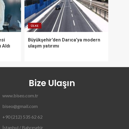
ÜLKE
esi
Büyükşehir’den Darıca’ya modern
ı Aldı
ulaşım yatırımı
Bize Ulaşın
www.biseo.com.tr
biseo@gmail.com
+90 (212) 535 62 62
İstanbul / Bahçeşehir