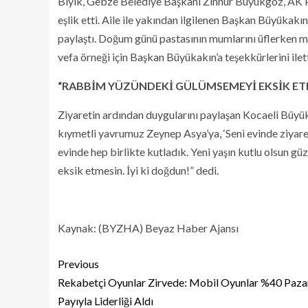
Bıyık, Gebze Belediye Başkanı Zinnur Büyükgöz, AK Par
eşlik etti. Aile ile yakından ilgilenen Başkan Büyükakın
paylaştı. Doğum günü pastasının mumlarını üflerken m
vefa örneği için Başkan Büyükakın’a teşekkürlerini ilett
“RABBİM YÜZÜNDEKİ GÜLÜMSEMEYİ EKSİK ET
Ziyaretin ardından duygularını paylaşan Kocaeli Büyü
kıymetli yavrumuz Zeynep Asya’ya, ‘Seni evinde ziyare
evinde hep birlikte kutladık. Yeni yaşın kutlu olsun 
eksik etmesin. İyi ki doğdun!” dedi.
Kaynak: (BYZHA) Beyaz Haber Ajansı
Previous
Rekabetçi Oyunlar Zirvede: Mobil Oyunlar %40 Paza
Payıyla Liderliği Aldı