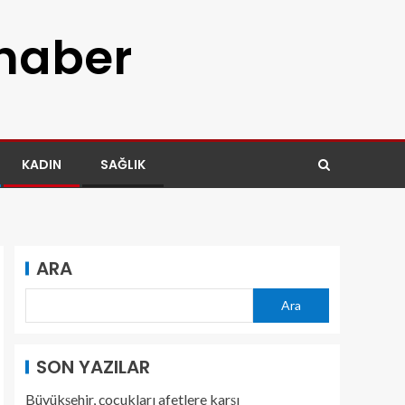
 haber
KADIN
SAĞLIK
ARA
Ara
SON YAZILAR
Büyükşehir, çocukları afetlere karşı