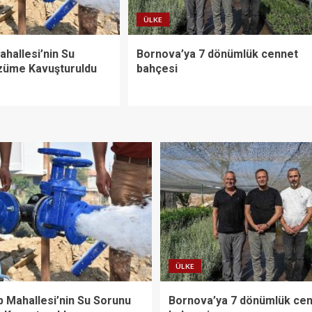
ÜLKE
hallesi’nin Su
Bornova’ya 7 dönümlük cennet
züme Kavuşturuldu
bahçesi
ÜLKE
 Mahallesi’nin Su Sorunu
Bornova’ya 7 dönümlük ce