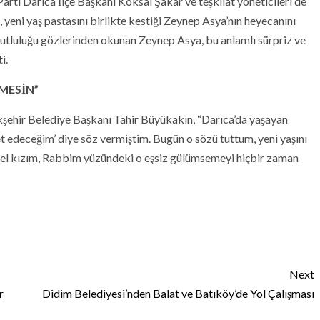
ti Darıca İlçe Başkanı Köksal Şakar ve teşkilat yöneticileri de
, yeni yaş pastasını birlikte kestiği Zeynep Asya’nın heyecanını
utluluğu gözlerinden okunan Zeynep Asya, bu anlamlı sürpriz ve
i.
MESİN”
kşehir Belediye Başkanı Tahir Büyükakın, “Darıca’da yaşayan
t edeceğim’ diye söz vermiştim. Bugün o sözü tuttum, yeni yaşını
güzel kızım, Rabbim yüzündeki o eşsiz gülümsemeyi hiçbir zaman
Next
r
Didim Belediyesi’nden Balat ve Batıköy’de Yol Çalışması