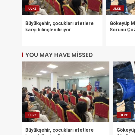
ÜLKE
ÜLKE
Büyükşehir, çocukları afetlere
Gökeyüp Ma
karşı bilinçlendiriyor
Sorunu Çö
YOU MAY HAVE MISSED
ÜLKE
ÜLKE
Büyükşehir, çocukları afetlere
Gökeyüp